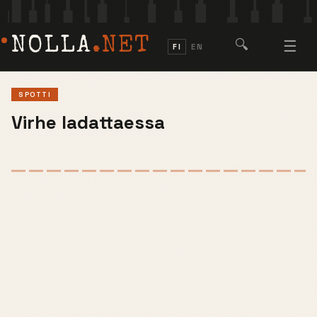
NOLLA
.NET
🔍
☰
FI
EN
SPOTTI
Virhe ladattaessa