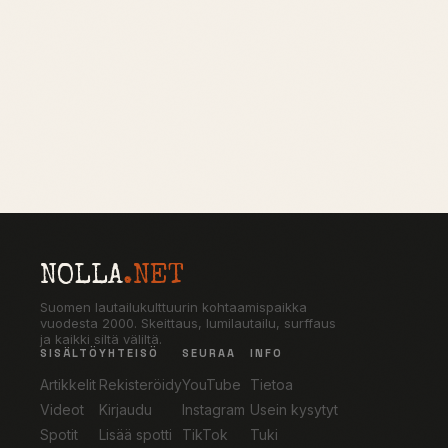
NOLLA
.NET
Suomen lautailukulttuurin kohtaamispaikka
vuodesta 2000. Skeittaus, lumilautailu, surffaus
ja kaikki siltä väliltä.
SISÄLTÖ
YHTEISÖ
SEURAA
INFO
Artikkelit
Rekisteröidy
YouTube
Tietoa
Videot
Kirjaudu
Instagram
Usein kysytyt
Spotit
Lisää spotti
TikTok
Tuki