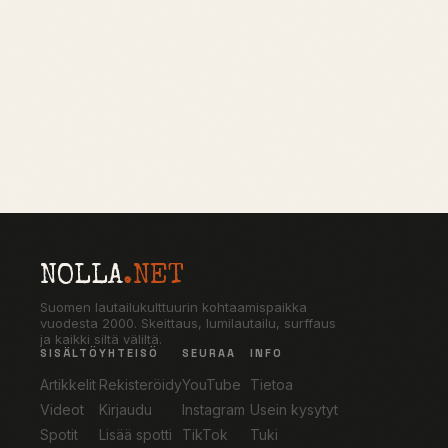
NOLLA
.NET
Suomen lautailukulttuurin kohtaamispaikka
vuodesta 2000. Skeittaus, lumilautailu, surffaus
ja kaikki siltä väliltä.
SISÄLTÖ
YHTEISÖ
SEURAA
INFO
Artikkelit
Rekisteröidy
YouTube
Tietoa
Videot
Kirjaudu
Instagram
Usein kysytyt
Spotit
Lisää spotti
TikTok
Tuki