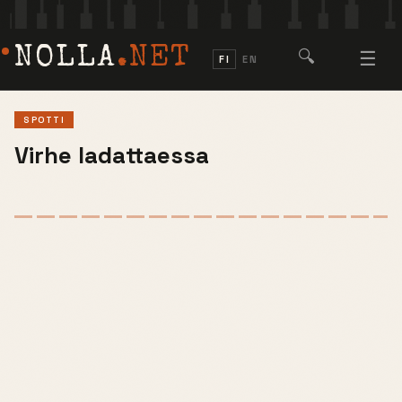
NOLLA
.NET
🔍
☰
FI
EN
SPOTTI
Virhe ladattaessa