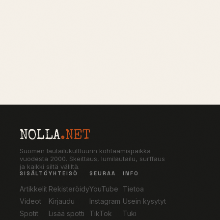
NOLLA
.NET
Suomen lautailukulttuurin kohtaamispaikka
vuodesta 2000. Skeittaus, lumilautailu, surffaus
ja kaikki siltä väliltä.
SISÄLTÖ
YHTEISÖ
SEURAA
INFO
Artikkelit
Rekisteröidy
YouTube
Tietoa
Videot
Kirjaudu
Instagram
Usein kysytyt
Spotit
Lisää spotti
TikTok
Tuki