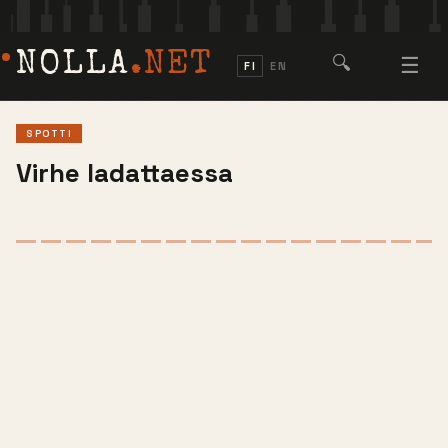
NOLLA
.NET
🔍
☰
FI
EN
SPOTTI
Virhe ladattaessa