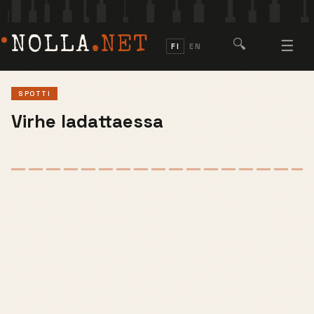
NOLLA
.NET
🔍
☰
FI
EN
SPOTTI
Virhe ladattaessa