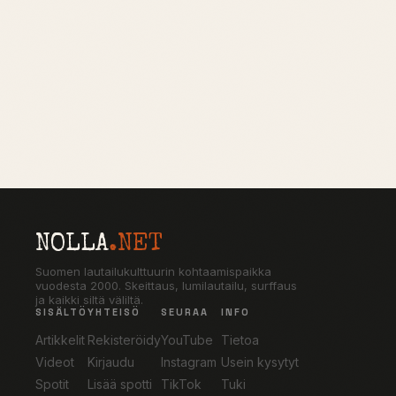
NOLLA
.NET
Suomen lautailukulttuurin kohtaamispaikka
vuodesta 2000. Skeittaus, lumilautailu, surffaus
ja kaikki siltä väliltä.
SISÄLTÖ
YHTEISÖ
SEURAA
INFO
Artikkelit
Rekisteröidy
YouTube
Tietoa
Videot
Kirjaudu
Instagram
Usein kysytyt
Spotit
Lisää spotti
TikTok
Tuki