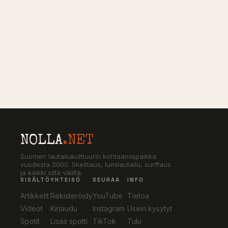
NOLLA
.NET
Suomen lautailukulttuurin kohtaamispaikka
vuodesta 2000. Skeittaus, lumilautailu, surffaus
ja kaikki siltä väliltä.
SISÄLTÖ
YHTEISÖ
SEURAA
INFO
Artikkelit
Rekisteröidy
YouTube
Tietoa
Videot
Kirjaudu
Instagram
Usein kysytyt
Spotit
Lisää spotti
TikTok
Tuki