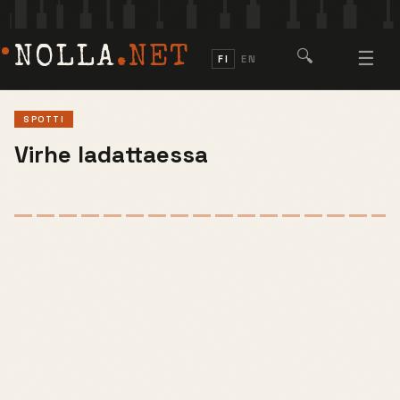
NOLLA
.NET
🔍
☰
FI
EN
SPOTTI
Virhe ladattaessa