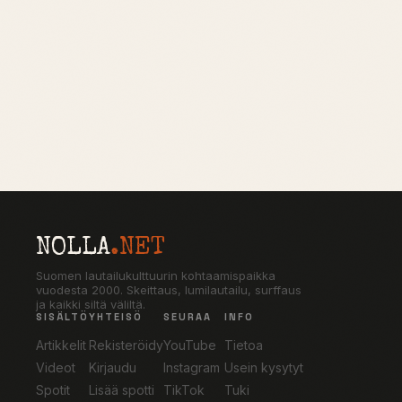
NOLLA
.NET
Suomen lautailukulttuurin kohtaamispaikka
vuodesta 2000. Skeittaus, lumilautailu, surffaus
ja kaikki siltä väliltä.
SISÄLTÖ
YHTEISÖ
SEURAA
INFO
Artikkelit
Rekisteröidy
YouTube
Tietoa
Videot
Kirjaudu
Instagram
Usein kysytyt
Spotit
Lisää spotti
TikTok
Tuki