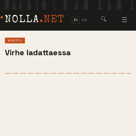
NOLLA
.NET
🔍
☰
FI
EN
SPOTTI
Virhe ladattaessa