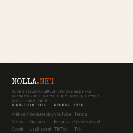
NOLLA
.NET
Suomen lautailukulttuurin kohtaamispaikka
vuodesta 2000. Skeittaus, lumilautailu, surffaus
ja kaikki siltä väliltä.
SISÄLTÖ
YHTEISÖ
SEURAA
INFO
Artikkelit
Rekisteröidy
YouTube
Tietoa
Videot
Kirjaudu
Instagram
Usein kysytyt
Spotit
Lisää spotti
TikTok
Tuki