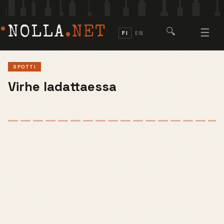
NOLLA
.NET
🔍
☰
FI
EN
SPOTTI
Virhe ladattaessa