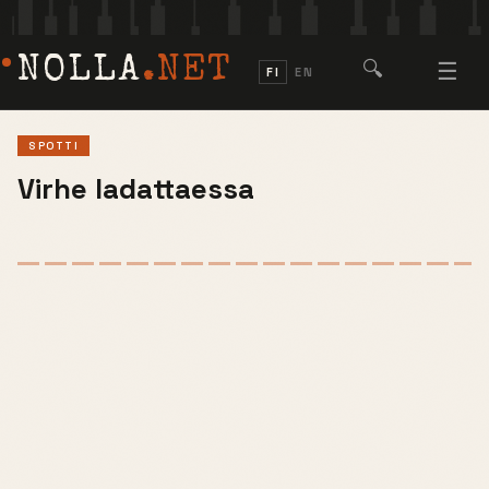
NOLLA
.NET
🔍
☰
FI
EN
SPOTTI
Virhe ladattaessa