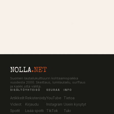
NOLLA
.NET
Suomen lautailukulttuurin kohtaamispaikka
vuodesta 2000. Skeittaus, lumilautailu, surffaus
ja kaikki siltä väliltä.
SISÄLTÖ
YHTEISÖ
SEURAA
INFO
Artikkelit
Rekisteröidy
YouTube
Tietoa
Videot
Kirjaudu
Instagram
Usein kysytyt
Spotit
Lisää spotti
TikTok
Tuki