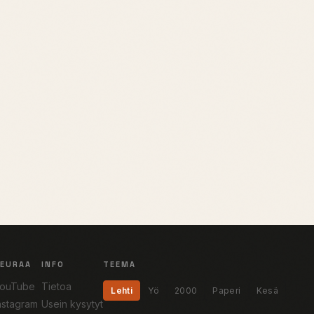
SEURAA
INFO
TEEMA
ouTube
Tietoa
Lehti
Yö
2000
Paperi
Kesä
nstagram
Usein kysytyt