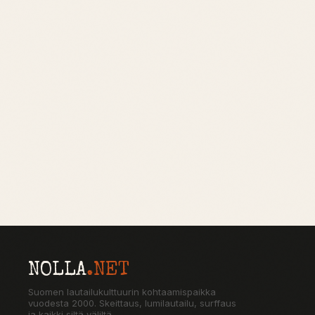
NOLLA
.NET
Suomen lautailukulttuurin kohtaamispaikka
vuodesta 2000. Skeittaus, lumilautailu, surffaus
ja kaikki siltä väliltä.