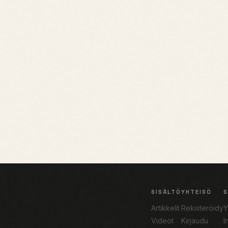
SISÄLTÖ
YHTEISÖ
Artikkelit
Rekisteröidy
Y
Videot
Kirjaudu
I