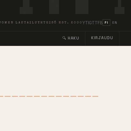
YT
IG
TT
FB
FI
EN
UOMEN LAUTAILUYHTEISÖ EST. 2000
KIRJAUDU
🔍 HAKU