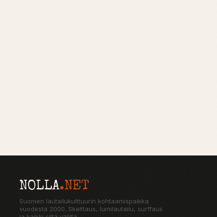
NOLLA
.NET
Suomen lautailukulttuurin kohtaamispaikka
vuodesta 2000. Skeittaus, lumilautailu, surffaus
ja kaikki siltä väliltä.