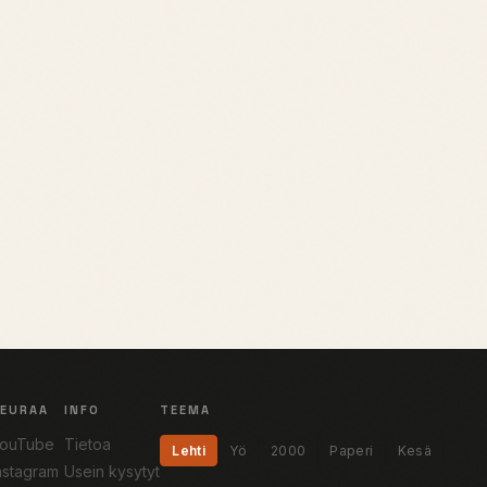
SEURAA
INFO
TEEMA
ouTube
Tietoa
Lehti
Yö
2000
Paperi
Kesä
nstagram
Usein kysytyt