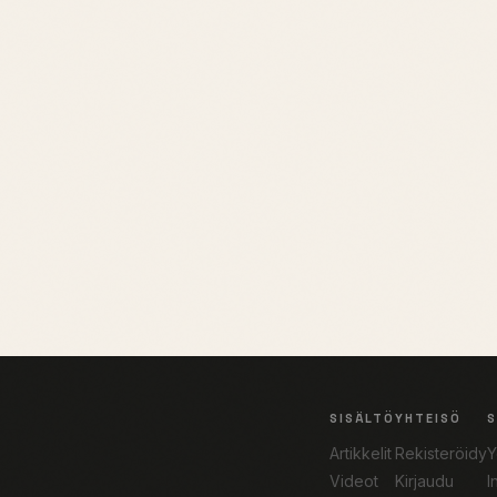
SISÄLTÖ
YHTEISÖ
Artikkelit
Rekisteröidy
Y
Videot
Kirjaudu
I