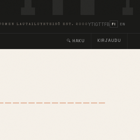
YT
IG
TT
FB
FI
EN
UOMEN LAUTAILUYHTEISÖ EST. 2000
KIRJAUDU
🔍 HAKU