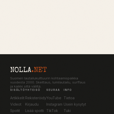
NOLLA
.NET
Suomen lautailukulttuurin kohtaamispaikka
vuodesta 2000. Skeittaus, lumilautailu, surffaus
ja kaikki siltä väliltä.
SISÄLTÖ
YHTEISÖ
SEURAA
INFO
Artikkelit
Rekisteröidy
YouTube
Tietoa
Videot
Kirjaudu
Instagram
Usein kysytyt
Spotit
Lisää spotti
TikTok
Tuki