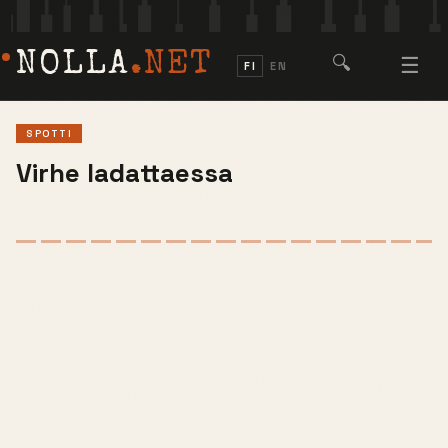
NOLLA
.NET
🔍
☰
FI
EN
SPOTTI
Virhe ladattaessa