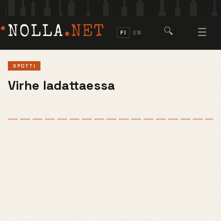
NOLLA
.NET
🔍
☰
FI
EN
SPOTTI
Virhe ladattaessa