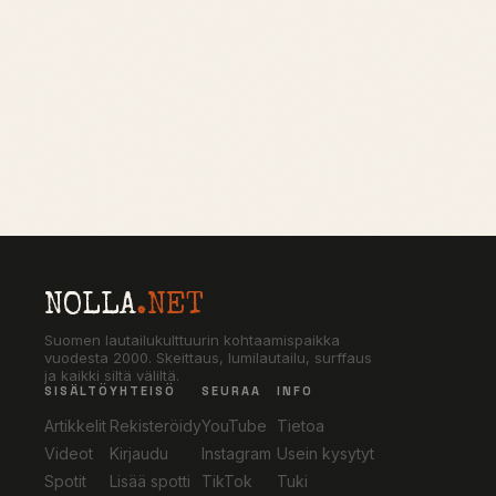
NOLLA
.NET
Suomen lautailukulttuurin kohtaamispaikka
vuodesta 2000. Skeittaus, lumilautailu, surffaus
ja kaikki siltä väliltä.
SISÄLTÖ
YHTEISÖ
SEURAA
INFO
Artikkelit
Rekisteröidy
YouTube
Tietoa
Videot
Kirjaudu
Instagram
Usein kysytyt
Spotit
Lisää spotti
TikTok
Tuki