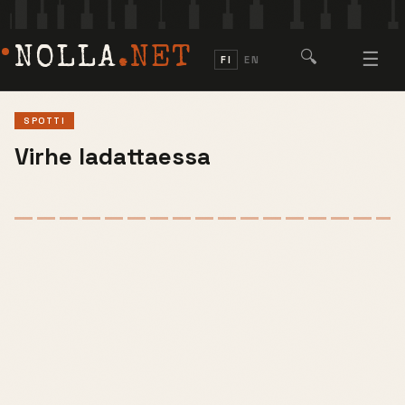
NOLLA
.NET
🔍
☰
FI
EN
SPOTTI
Virhe ladattaessa