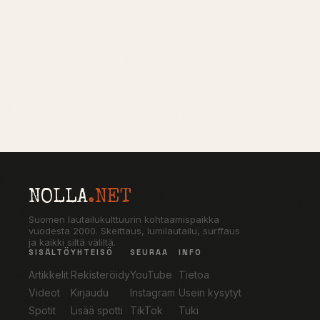
NOLLA
.NET
Suomen lautailukulttuurin kohtaamispaikka
vuodesta 2000. Skeittaus, lumilautailu, surffaus
ja kaikki siltä väliltä.
SISÄLTÖ
YHTEISÖ
SEURAA
INFO
Artikkelit
Rekisteröidy
YouTube
Tietoa
Videot
Kirjaudu
Instagram
Usein kysytyt
Spotit
Lisää spotti
TikTok
Tuki