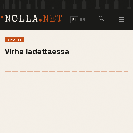
NOLLA
.NET
🔍
☰
FI
EN
SPOTTI
Virhe ladattaessa