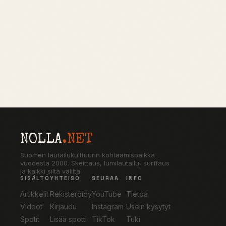
NOLLA
.NET
Suomen lautailukulttuurin kohtaamispaikka
vuodesta 2000. Skeittaus, lumilautailu, surffaus
ja kaikki siltä väliltä.
SISÄLTÖ
YHTEISÖ
SEURAA
INFO
Artikkelit
Rekisteröidy
YouTube
Tietoa
Videot
Kirjaudu
Instagram
Usein kysytyt
Spotit
Lisää spotti
TikTok
Tuki