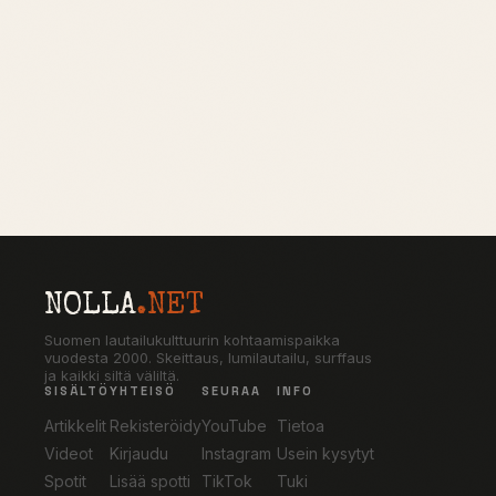
NOLLA
.NET
Suomen lautailukulttuurin kohtaamispaikka
vuodesta 2000. Skeittaus, lumilautailu, surffaus
ja kaikki siltä väliltä.
SISÄLTÖ
YHTEISÖ
SEURAA
INFO
Artikkelit
Rekisteröidy
YouTube
Tietoa
Videot
Kirjaudu
Instagram
Usein kysytyt
Spotit
Lisää spotti
TikTok
Tuki