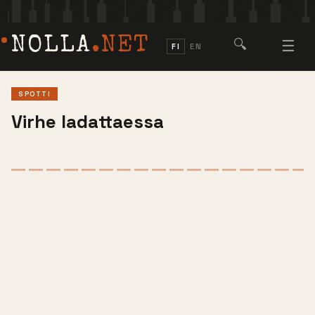
NOLLA
.NET
🔍
☰
FI
EN
SPOTTI
Virhe ladattaessa