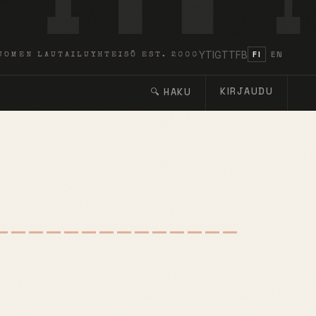
YT
IG
TT
FB
FI
EN
UOMEN LAUTAILUYHTEISÖ EST. 2000
KIRJAUDU
🔍 HAKU