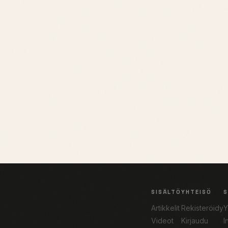
SISÄLTÖ
YHTEISÖ
Artikkelit
Rekisteröidy
Y
Videot
Kirjaudu
I