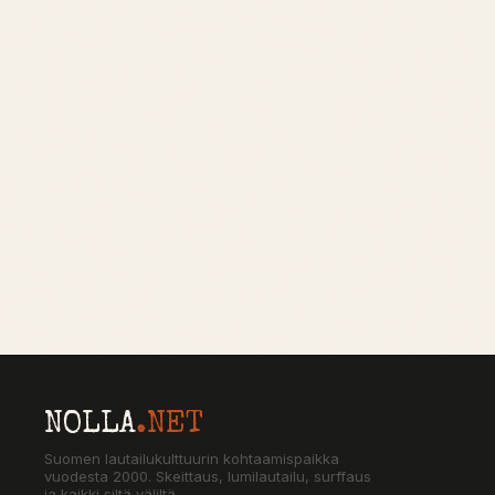
NOLLA
.NET
Suomen lautailukulttuurin kohtaamispaikka
vuodesta 2000. Skeittaus, lumilautailu, surffaus
ja kaikki siltä väliltä.