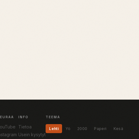
SEURAA
INFO
TEEMA
ouTube
Tietoa
Lehti
Yö
2000
Paperi
Kesä
nstagram
Usein kysytyt