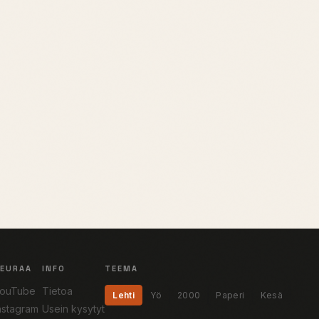
SEURAA
INFO
TEEMA
ouTube
Tietoa
Lehti
Yö
2000
Paperi
Kesä
nstagram
Usein kysytyt