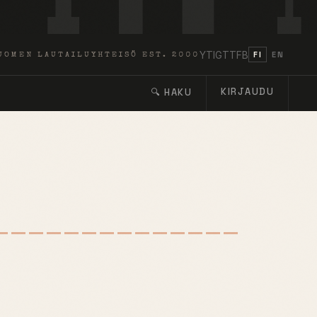
YT
IG
TT
FB
FI
EN
UOMEN LAUTAILUYHTEISÖ EST. 2000
KIRJAUDU
🔍 HAKU