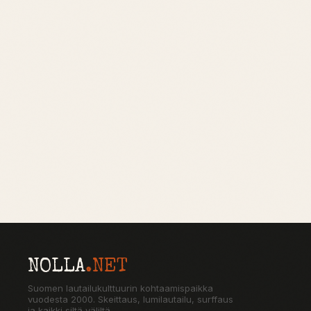
NOLLA
.NET
Suomen lautailukulttuurin kohtaamispaikka
vuodesta 2000. Skeittaus, lumilautailu, surffaus
ja kaikki siltä väliltä.