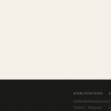
SISÄLTÖ
YHTEISÖ
Artikkelit
Rekisteröidy
Y
Videot
Kirjaudu
I