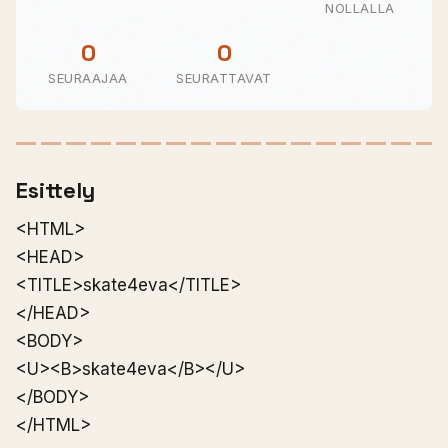
NOLLALLA
0
0
SEURAAJAA
SEURATTAVAT
Esittely
<HTML>
<HEAD>
<TITLE>skate4eva</TITLE>
</HEAD>
<BODY>
<U><B>skate4eva</B></U>
</BODY>
</HTML>