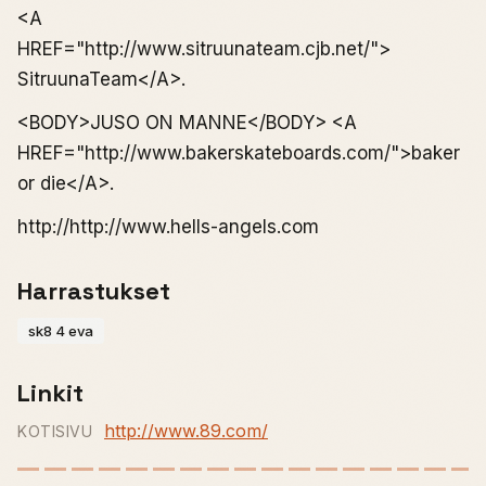
<A
HREF="http://www.sitruunateam.cjb.net/">
SitruunaTeam</A>.
<BODY>JUSO ON MANNE</BODY> <A
HREF="http://www.bakerskateboards.com/">baker
or die</A>.
http://http://www.hells-angels.com
Harrastukset
sk8 4 eva
Linkit
http://www.89.com/
KOTISIVU