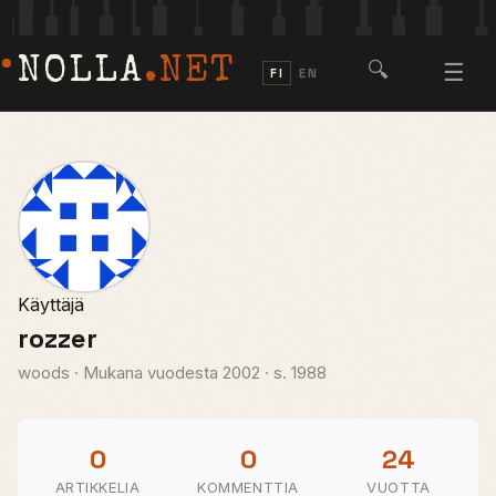
NOLLA
.NET
🔍
☰
FI
EN
Käyttäjä
rozzer
woods
·
Mukana vuodesta 2002
·
s. 1988
0
0
24
ARTIKKELIA
KOMMENTTIA
VUOTTA