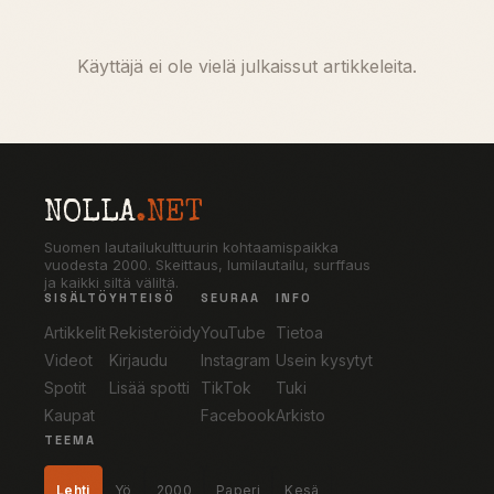
Käyttäjä ei ole vielä julkaissut artikkeleita.
NOLLA
.NET
Suomen lautailukulttuurin kohtaamispaikka
vuodesta 2000. Skeittaus, lumilautailu, surffaus
ja kaikki siltä väliltä.
SISÄLTÖ
YHTEISÖ
SEURAA
INFO
Artikkelit
Rekisteröidy
YouTube
Tietoa
Videot
Kirjaudu
Instagram
Usein kysytyt
Spotit
Lisää spotti
TikTok
Tuki
Kaupat
Facebook
Arkisto
TEEMA
Lehti
Yö
2000
Paperi
Kesä