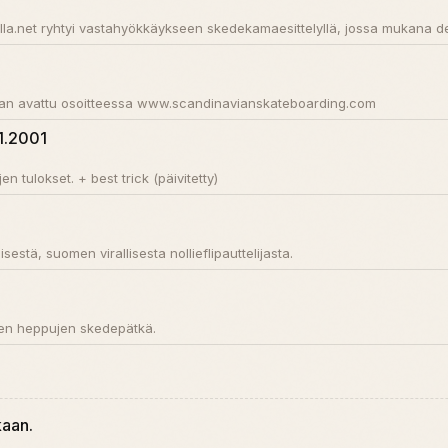
olla.net ryhtyi vastahyökkäykseen skedekamaesittelyllä, jossa mukana d
llaan avattu osoitteessa www.scandinavianskateboarding.com
11.2001
n tulokset. + best trick (päivitetty)
sestä, suomen virallisesta nollieflipauttelijasta.
vien heppujen skedepätkä.
aan.