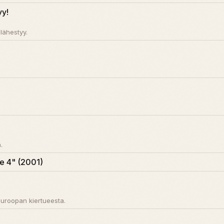
yy!
 lähestyy.
.
e 4" (2001)
uroopan kiertueesta.