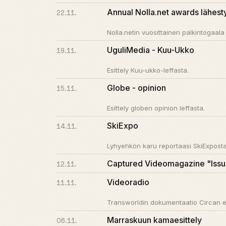
Annual Nolla.net awards lähest
22.11.
Nolla.netin vuosittainen palkintogaala
UguliMedia - Kuu-Ukko
19.11.
Esittely Kuu-ukko-leffasta.
Globe - opinion
15.11.
Esittely globen opinion leffasta.
SkiExpo
14.11.
Lyhyehkön karu reportaasi SkiExposta
Captured Videomagazine "Issu
12.11.
Videoradio
11.11.
Transworldin dokumentaatio Circan e
Marraskuun kamaesittely
06.11.