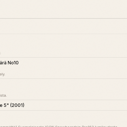
.
ärä No10
ly.
sta.
e 5" (2001)