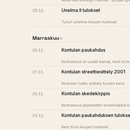
Nolla teki esittelyn hieman "pintaa
Unelma II tulokset
05.12.
Turun unelma-kisojen tulokset.
Marraskuu
15
Kontulan paukahdus
29.11.
Kontulassa oli uudet kamat, best trick
Kontulan streettiesittely 2001
27.11.
Kontulan hallin esittely kuvien kera.
Kontulan skedekirppis
26.11.
Kontulassa järjestettiin ensimmäistä k
Kontulan paukahduksen tulokse
24.11.
Best trick-kisojen tulokset.