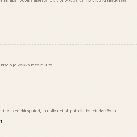
 syvemmältä" Suomalaisesta ICON Snowboardsin Bro163 lumilaudasta
-kisoja ja vaikka mitä muuta.
ertaa skedekirpputori, ja nolla.net oli paikalla ihmettelemässä.
t