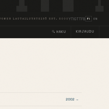
YT
IG
TT
FB
FI
EN
UOMEN LAUTAILUYHTEISÖ EST. 2000
KIRJAUDU
🔍 HAKU
2002 →