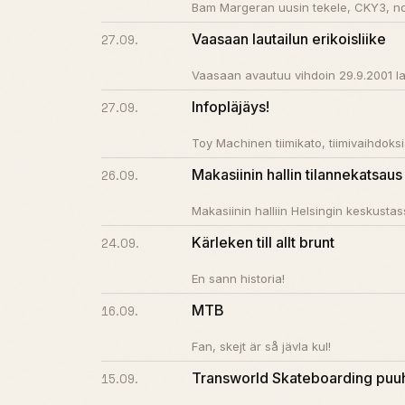
Bam Margeran uusin tekele, CKY3, no
Vaasaan lautailun erikoisliike
27.09.
Vaasaan avautuu vihdoin 29.9.2001 la
Infopläjäys!
27.09.
Toy Machinen tiimikato, tiimivaihdoksia
Makasiinin hallin tilannekatsaus
26.09.
Makasiinin halliin Helsingin keskustas
Kärleken till allt brunt
24.09.
En sann historia!
MTB
16.09.
Fan, skejt är så jävla kul!
Transworld Skateboarding puuh
15.09.