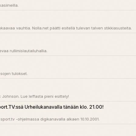
siineilla.
hkaavaa vauhtia. Nolla.net päätti esitellä tulevan talven stikkiasusteita.
vaa rullimislautailuhallia.
isojen tulokset.
ohnson. Lue leffasta pieni esittely!
rt.TV:ssä Urheilukanavalla tänään klo. 21.00!
port.tv -ohjelmassa digikanavalla alkaen 10.10.2001.