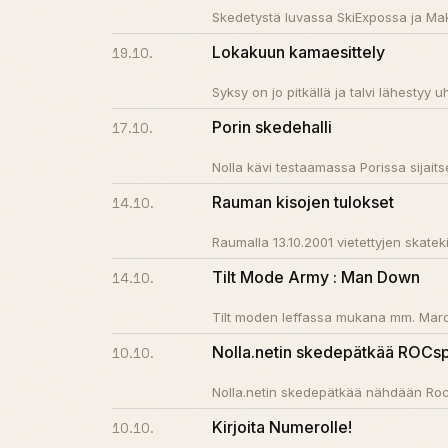
Skedetystä luvassa SkiExpossa ja Maka
Lokakuun kamaesittely
19.10.
Syksy on jo pitkällä ja talvi lähestyy u
Porin skedehalli
17.10.
Nolla kävi testaamassa Porissa sijaitse
Rauman kisojen tulokset
14.10.
Raumalla 13.10.2001 vietettyjen skatek
Tilt Mode Army : Man Down
14.10.
Tilt moden leffassa mukana mm. Marc J
Nolla.netin skedepätkää ROCspo
10.10.
Nolla.netin skedepätkää nähdään Rocs
Kirjoita Numerolle!
10.10.