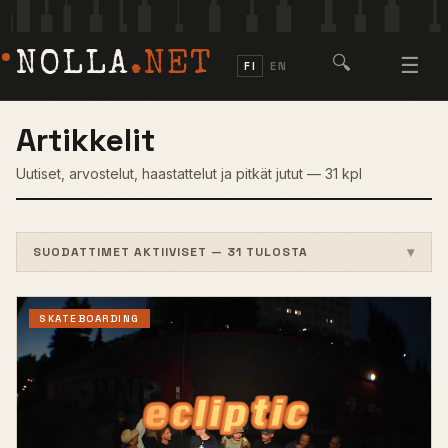
NOLLA
.NET
🔍
☰
FI
EN
Artikkelit
Uutiset, arvostelut, haastattelut ja pitkät jutut — 31 kpl
SUODATTIMET AKTIIVISET — 31 TULOSTA
SKATEBOARDING