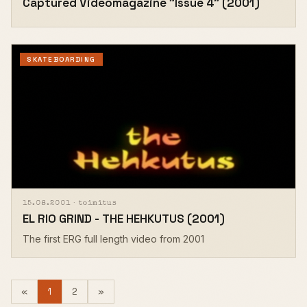
Captured Videomagazine "Issue 4" (2001)
SKATEBOARDING
15.08.2001 ·
toimitus
EL RIO GRIND - THE HEHKUTUS (2001)
The first ERG full length video from 2001
(current)
Next
«
1
2
»