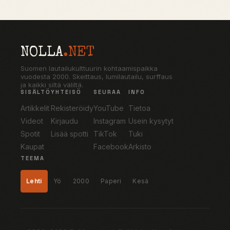
NOLLA
.NET
Suomen lautailukulttuurin kohtaamispaikka
vuodesta 2000. Skeittaus, lumilautailu, surffaus
ja kaikki siltä väliltä.
SISÄLTÖ
YHTEISÖ
SEURAA
INFO
Artikkelit
Rekisteröidy
YouTube
Tietoa
Videot
Kirjaudu
Instagram
Usein kysytyt
Spotit
Lisää spotti
TikTok
Tuki
Kaupat
Facebook
Arkisto
TEEMA
Lehti
Yö
2000
Paperi
Kesä