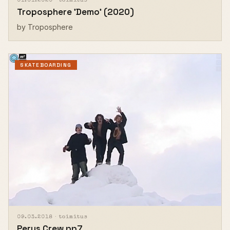
01.01.2020 ·
toimitus
Troposphere ’Demo’ (2020)
by Troposphere
SKATEBOARDING
09.03.2018 ·
toimitus
Perus Crew pp7