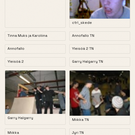
ctrl_skede
Tinna Muks ja Karoliina
Annofallo TN
Annofallo
Yleisöä 2 TN
Yleisöä 2
Garry Halgarry TN
Garry Halgarry
Miikka TN
Miikka
Jyri TN