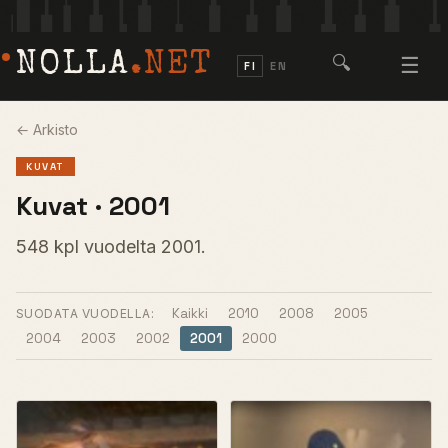
NOLLA
.NET
🔍
☰
FI
EN
← Arkisto
KUVAT
Kuvat · 2001
548 kpl vuodelta 2001.
Kaikki
2010
2008
2005
SUODATA VUODELLA:
2004
2003
2002
2001
2000