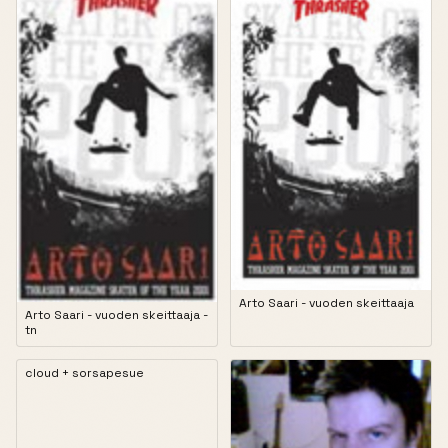
Arto Saari - vuoden skeittaaja
Arto Saari - vuoden skeittaaja -
tn
cloud + sorsapesue