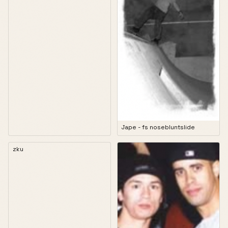
Jape - fs nosebluntslide
zku