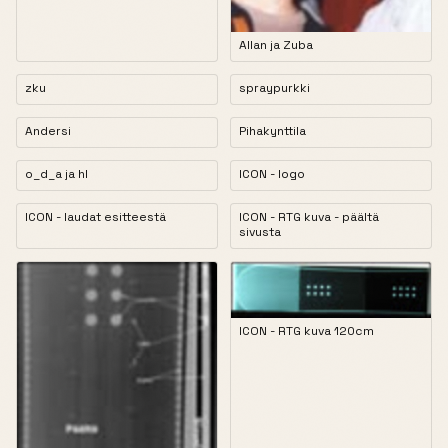
Allan ja Zuba
zku
spraypurkki
Andersi
Pihakynttila
o_d_a ja hl
ICON - logo
ICON - laudat esitteestä
ICON - RTG kuva - päältä
sivusta
ICON - RTG kuva 120cm