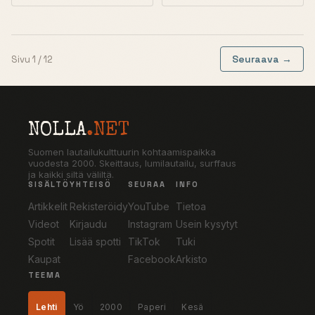
Seuraava →
Sivu 1 / 12
NOLLA
.NET
Suomen lautailukulttuurin kohtaamispaikka
vuodesta 2000. Skeittaus, lumilautailu, surffaus
ja kaikki siltä väliltä.
SISÄLTÖ
YHTEISÖ
SEURAA
INFO
Artikkelit
Rekisteröidy
YouTube
Tietoa
Videot
Kirjaudu
Instagram
Usein kysytyt
Spotit
Lisää spotti
TikTok
Tuki
Kaupat
Facebook
Arkisto
TEEMA
Lehti
Yö
2000
Paperi
Kesä