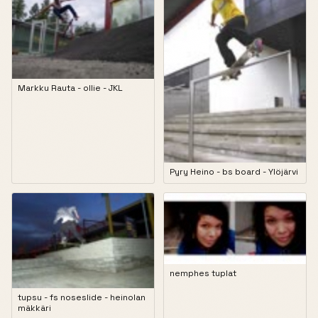
Markku Rauta - ollie - JKL
Pyry Heino - bs board - Ylöjärvi
nemphes tuplat
tupsu - fs noseslide - heinolan
mäkkäri