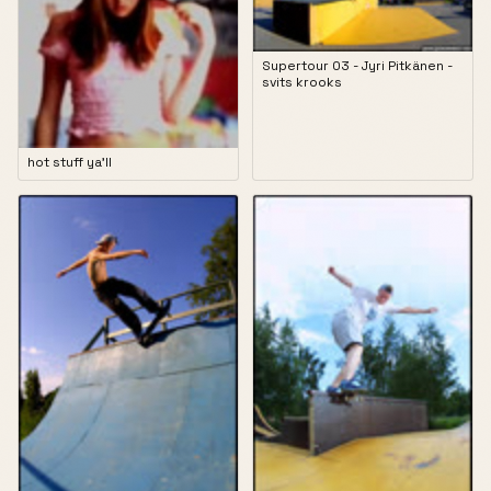
Supertour 03 - Jyri Pitkänen -
svits krooks
hot stuff ya'll