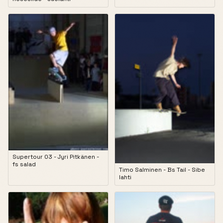
Supertour 03 - Jyri Pitkänen -
fs salad
Timo Salminen - Bs Tail - Sibe
lahti