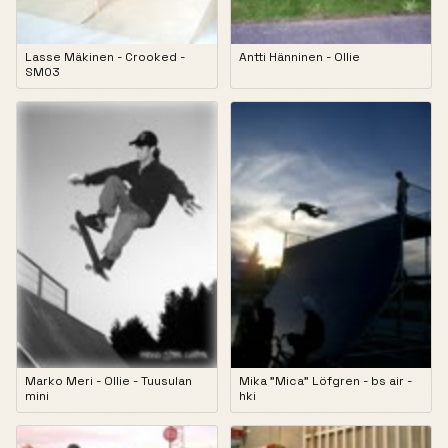
Lasse Mäkinen - Crooked -
Antti Hänninen - Ollie
SM03
Marko Meri - Ollie - Tuusulan
Mika "Mica" Löfgren - bs air -
mini
hki