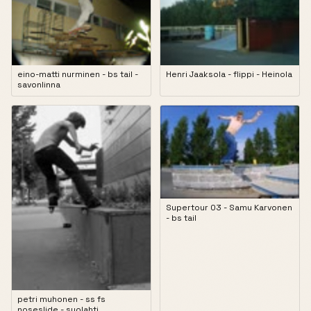
eino-matti nurminen - bs tail -
Henri Jaaksola - flippi - Heinola
savonlinna
Supertour 03 - Samu Karvonen
- bs tail
petri muhonen - ss fs
noseslide - suolahti