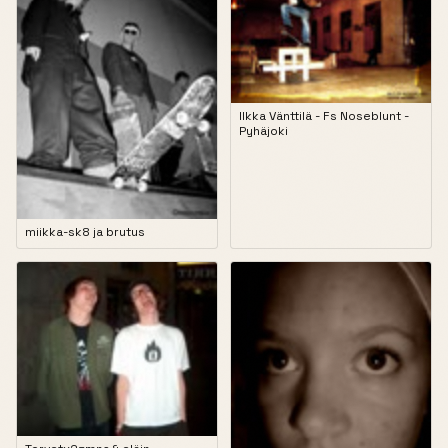
Ilkka Vänttilä - Fs Noseblunt -
Pyhäjoki
miikka-sk8 ja brutus