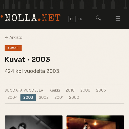
NOLLA
.NET
🔍
☰
FI
EN
← Arkisto
KUVAT
Kuvat · 2003
424 kpl vuodelta 2003.
Kaikki
2010
2008
2005
SUODATA VUODELLA:
2004
2003
2002
2001
2000