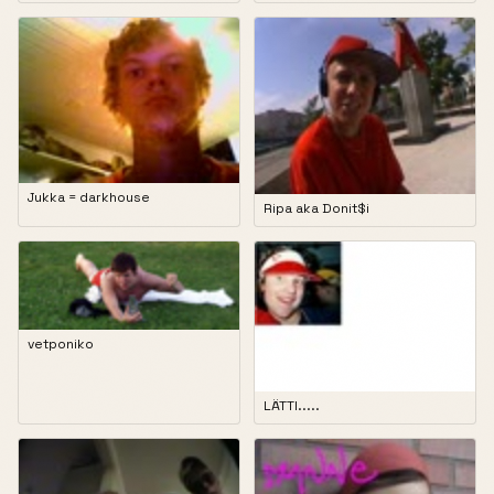
Jukka = darkhouse
Ripa aka Donit$i
vetponiko
LÄTTI.....