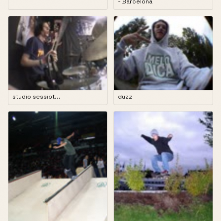
- Barcelona
studio sessiot...
duzz