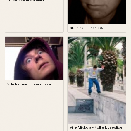
Torvetx2=mns & eläin
arsin naamahan se..
Ville Parma-Linja-autossa
Ville Mikkola - Nollie Noseslide