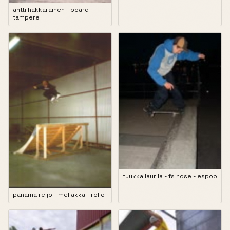
antti hakkarainen - board -
tampere
tuukka laurila - fs nose - espoo
panama reijo - mellakka - rollo