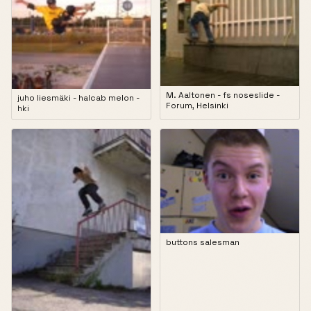
M. Aaltonen - fs noseslide -
juho liesmäki - halcab melon -
Forum, Helsinki
hki
buttons salesman