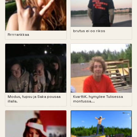
brutus ei oo rikos
Rrrrrankkaa
Modus, tupsu ja Saka pousaa
KvarttiK. hymyilee Tulisessa
illalla.
montussa...