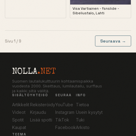
Visa Vartiainen - fsnslide -
Sibeliustalo, Lahti
Seuraava →
Sivu 1 / 9
NOLLA
.NET
Suomen lautailukulttuurin kohtaamispaikka
vuodesta 2000. Skeittaus, lumilautailu, surffaus
ja kaikki siltä väliltä.
SISÄLTÖ
YHTEISÖ
SEURAA
INFO
Artikkelit
Rekisteröidy
YouTube
Tietoa
Videot
Kirjaudu
Instagram
Usein kysytyt
Spotit
Lisää spotti
TikTok
Tuki
Kaupat
Facebook
Arkisto
TEEMA