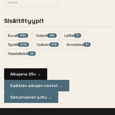
1 juttua
Sisältötyypit
Kuvat
Videot
Leffat
1883
196
31
Spotit
Uutinen
Arvostelut
2019
618
81
Haastattelut
26
Aikajana 25v →
Kaikkien aikojen nostot →
Satunnainen juttu →