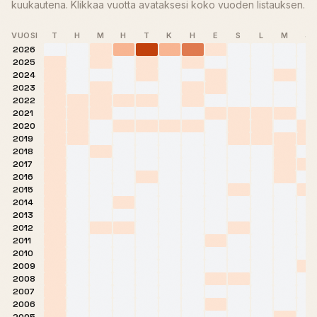
kuukautena. Klikkaa vuotta avataksesi koko vuoden listauksen.
VUOSI
T
H
M
H
T
K
H
E
S
L
M
J
2026
2025
2024
2023
2022
2021
2020
2019
2018
2017
2016
2015
2014
2013
2012
2011
2010
2009
2008
2007
2006