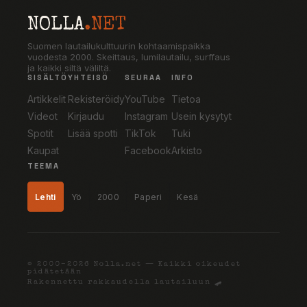
NOLLA
.NET
Suomen lautailukulttuurin kohtaamispaikka
vuodesta 2000. Skeittaus, lumilautailu, surffaus
ja kaikki siltä väliltä.
SISÄLTÖ
YHTEISÖ
SEURAA
INFO
Artikkelit
Rekisteröidy
YouTube
Tietoa
Videot
Kirjaudu
Instagram
Usein kysytyt
Spotit
Lisää spotti
TikTok
Tuki
Kaupat
Facebook
Arkisto
TEEMA
Lehti
Yö
2000
Paperi
Kesä
© 2000–2026 Nolla.net — Kaikki oikeudet
pidätetään
Rakennettu rakkaudella lautailuun 🛹