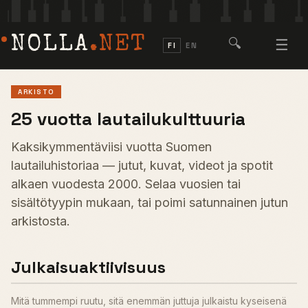
NOLLA
.NET
🔍
☰
FI
EN
ARKISTO
25 vuotta lautailukulttuuria
Kaksikymmentäviisi vuotta Suomen
lautailuhistoriaa — jutut, kuvat, videot ja spotit
alkaen vuodesta 2000. Selaa vuosien tai
sisältötyypin mukaan, tai poimi satunnainen jutun
arkistosta.
Julkaisuaktiivisuus
Mitä tummempi ruutu, sitä enemmän juttuja julkaistu kyseisenä