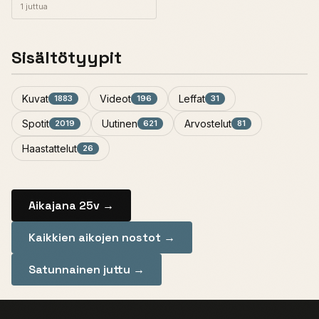
1 juttua
Sisältötyypit
Kuvat
Videot
Leffat
1883
196
31
Spotit
Uutinen
Arvostelut
2019
621
81
Haastattelut
26
Aikajana 25v →
Kaikkien aikojen nostot →
Satunnainen juttu →