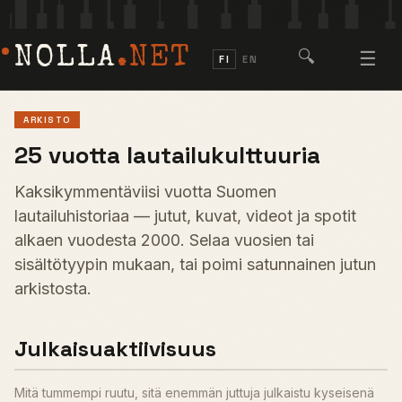
NOLLA
.NET
🔍
☰
FI
EN
ARKISTO
25 vuotta lautailukulttuuria
Kaksikymmentäviisi vuotta Suomen
lautailuhistoriaa — jutut, kuvat, videot ja spotit
alkaen vuodesta 2000. Selaa vuosien tai
sisältötyypin mukaan, tai poimi satunnainen jutun
arkistosta.
Julkaisuaktiivisuus
Mitä tummempi ruutu, sitä enemmän juttuja julkaistu kyseisenä