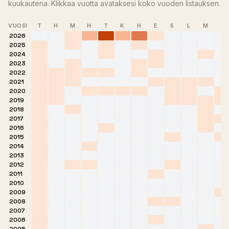
kuukautena. Klikkaa vuotta avataksesi koko vuoden listauksen.
VUOSI
T
H
M
H
T
K
H
E
S
L
M
J
2026
2025
2024
2023
2022
2021
2020
2019
2018
2017
2016
2015
2014
2013
2012
2011
2010
2009
2008
2007
2006