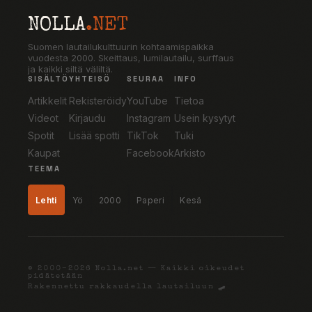
NOLLA
.NET
Suomen lautailukulttuurin kohtaamispaikka
vuodesta 2000. Skeittaus, lumilautailu, surffaus
ja kaikki siltä väliltä.
SISÄLTÖ
YHTEISÖ
SEURAA
INFO
Artikkelit
Rekisteröidy
YouTube
Tietoa
Videot
Kirjaudu
Instagram
Usein kysytyt
Spotit
Lisää spotti
TikTok
Tuki
Kaupat
Facebook
Arkisto
TEEMA
Lehti
Yö
2000
Paperi
Kesä
© 2000–2026 Nolla.net — Kaikki oikeudet
pidätetään
Rakennettu rakkaudella lautailuun 🛹