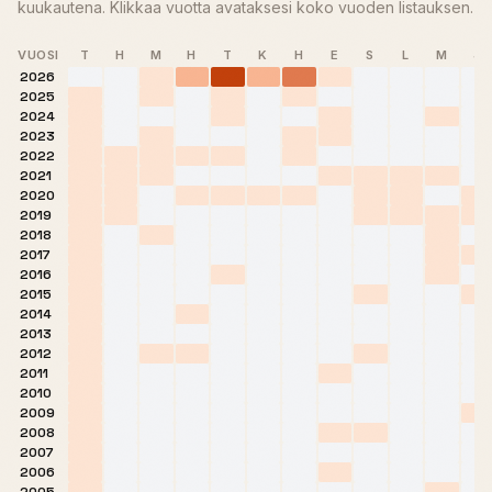
kuukautena. Klikkaa vuotta avataksesi koko vuoden listauksen.
VUOSI
T
H
M
H
T
K
H
E
S
L
M
J
2026
2025
2024
2023
2022
2021
2020
2019
2018
2017
2016
2015
2014
2013
2012
2011
2010
2009
2008
2007
2006