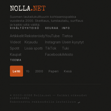
NOLLA
.NET
Suomen lautailukulttuurin kohtaamispaikka
vuodesta 2000. Skeittaus, lumilautailu, surffaus
ja kaikki siltä väliltä.
SISÄLTÖ
YHTEISÖ
SEURAA
INFO
Artikkelit
Rekisteröidy
YouTube
Tietoa
Videot
Kirjaudu
Instagram
Usein kysytyt
Spotit
Lisää spotti
TikTok
Tuki
Kaupat
Facebook
Arkisto
TEEMA
Lehti
Yö
2000
Paperi
Kesä
© 2000–2026 Nolla.net — Kaikki oikeudet
pidätetään
Rakennettu rakkaudella lautailuun 🛹