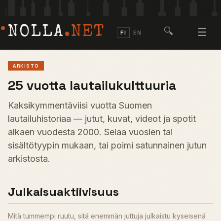
NOLLA
.NET
🔍
☰
FI
EN
ARKISTO
25 vuotta lautailukulttuuria
Kaksikymmentäviisi vuotta Suomen
lautailuhistoriaa — jutut, kuvat, videot ja spotit
alkaen vuodesta 2000. Selaa vuosien tai
sisältötyypin mukaan, tai poimi satunnainen jutun
arkistosta.
Julkaisuaktiivisuus
Mitä tummempi ruutu, sitä enemmän juttuja julkaistu kyseisenä