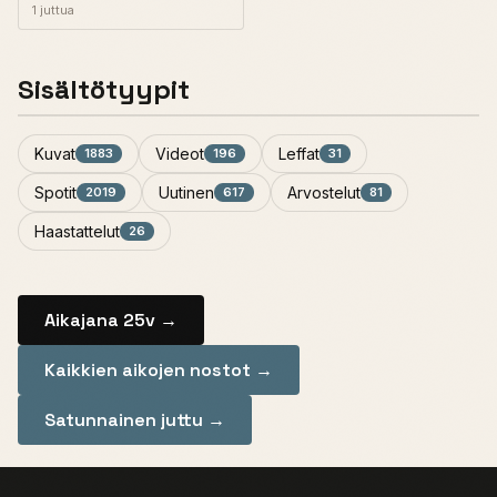
1 juttua
Sisältötyypit
Kuvat
Videot
Leffat
1883
196
31
Spotit
Uutinen
Arvostelut
2019
617
81
Haastattelut
26
Aikajana 25v →
Kaikkien aikojen nostot →
Satunnainen juttu →