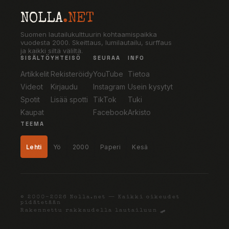
NOLLA
.NET
Suomen lautailukulttuurin kohtaamispaikka
vuodesta 2000. Skeittaus, lumilautailu, surffaus
ja kaikki siltä väliltä.
SISÄLTÖ
YHTEISÖ
SEURAA
INFO
Artikkelit
Rekisteröidy
YouTube
Tietoa
Videot
Kirjaudu
Instagram
Usein kysytyt
Spotit
Lisää spotti
TikTok
Tuki
Kaupat
Facebook
Arkisto
TEEMA
Lehti
Yö
2000
Paperi
Kesä
© 2000–2026 Nolla.net — Kaikki oikeudet
pidätetään
Rakennettu rakkaudella lautailuun 🛹