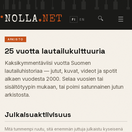
NOLLA
.NET
🔍
☰
FI
EN
ARKISTO
25 vuotta lautailukulttuuria
Kaksikymmentäviisi vuotta Suomen
lautailuhistoriaa — jutut, kuvat, videot ja spotit
alkaen vuodesta 2000. Selaa vuosien tai
sisältötyypin mukaan, tai poimi satunnainen jutun
arkistosta.
Julkaisuaktiivisuus
Mitä tummempi ruutu, sitä enemmän juttuja julkaistu kyseisenä