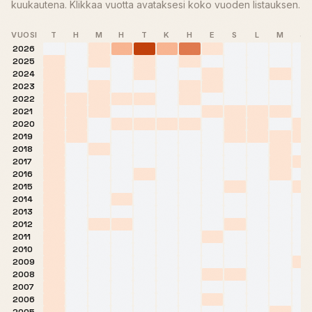
kuukautena. Klikkaa vuotta avataksesi koko vuoden listauksen.
VUOSI
T
H
M
H
T
K
H
E
S
L
M
J
2026
2025
2024
2023
2022
2021
2020
2019
2018
2017
2016
2015
2014
2013
2012
2011
2010
2009
2008
2007
2006