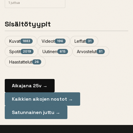
1 juttua
Sisältötyypit
Kuvat
Videot
Leffat
1883
196
31
Spotit
Uutinen
Arvostelut
2019
615
81
Haastattelut
26
Aikajana 25v →
Kaikkien aikojen nostot →
Satunnainen juttu →