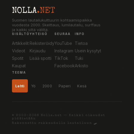
NOLLA
.NET
Suomen lautailukulttuurin kohtaamispaikka
vuodesta 2000. Skeittaus, lumilautailu, surffaus
ja kaikki siltä väliltä.
SISÄLTÖ
YHTEISÖ
SEURAA
INFO
Artikkelit
Rekisteröidy
YouTube
Tietoa
Videot
Kirjaudu
Instagram
Usein kysytyt
Spotit
Lisää spotti
TikTok
Tuki
Kaupat
Facebook
Arkisto
TEEMA
Lehti
Yö
2000
Paperi
Kesä
© 2000–2026 Nolla.net — Kaikki oikeudet
pidätetään
Rakennettu rakkaudella lautailuun 🛹