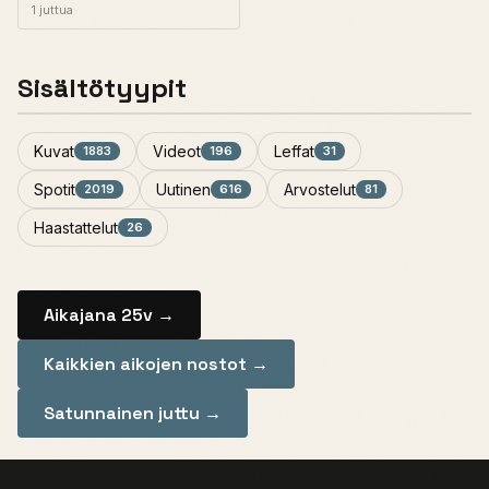
1 juttua
Sisältötyypit
Kuvat
Videot
Leffat
1883
196
31
Spotit
Uutinen
Arvostelut
2019
616
81
Haastattelut
26
Aikajana 25v →
Kaikkien aikojen nostot →
Satunnainen juttu →