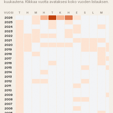
kuukautena. Klikkaa vuotta avataksesi koko vuoden listauksen.
VUOSI
T
H
M
H
T
K
H
E
S
L
M
J
2026
2025
2024
2023
2022
2021
2020
2019
2018
2017
2016
2015
2014
2013
2012
2011
2010
2009
2008
2007
2006