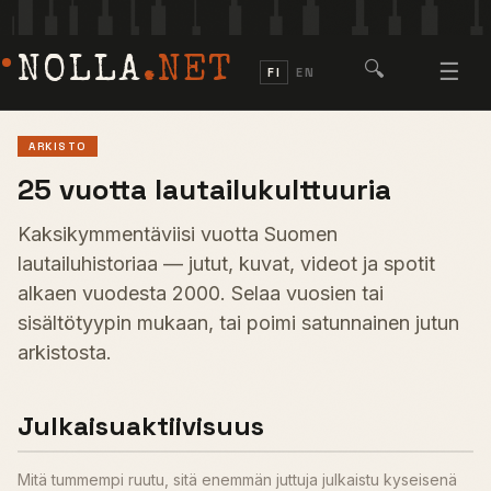
NOLLA
.NET
🔍
☰
FI
EN
ARKISTO
25 vuotta lautailukulttuuria
Kaksikymmentäviisi vuotta Suomen
lautailuhistoriaa — jutut, kuvat, videot ja spotit
alkaen vuodesta 2000. Selaa vuosien tai
sisältötyypin mukaan, tai poimi satunnainen jutun
arkistosta.
Julkaisuaktiivisuus
Mitä tummempi ruutu, sitä enemmän juttuja julkaistu kyseisenä