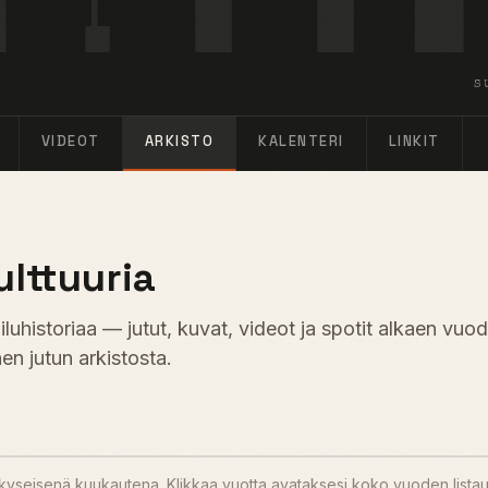
S
VIDEOT
ARKISTO
KALENTERI
LINKIT
ulttuuria
uhistoriaa — jutut, kuvat, videot ja spotit alkaen vuo
en jutun arkistosta.
u kyseisenä kuukautena. Klikkaa vuotta avataksesi koko vuoden lista