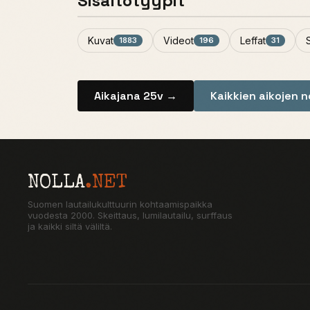
Sisältötyypit
Kuvat
Videot
Leffat
1883
196
31
Aikajana 25v →
Kaikkien aikojen 
NOLLA
.NET
Suomen lautailukulttuurin kohtaamispaikka
vuodesta 2000. Skeittaus, lumilautailu, surffaus
ja kaikki siltä väliltä.