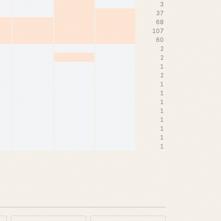
3
37
68
107
60
2
2
1
2
1
1
1
1
1
1
1
1