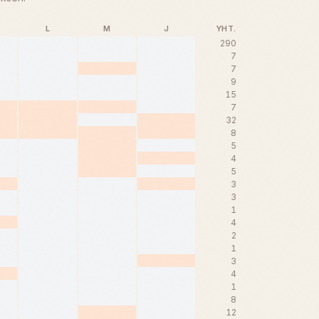
L
M
J
YHT.
290
7
7
9
15
7
32
8
5
4
5
3
3
1
4
2
1
3
4
1
8
12