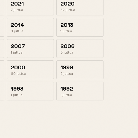
2021
2020
7 juttua
32 juttua
2014
2013
3 juttua
1 juttua
2007
2006
1 juttua
8 juttua
2000
1999
60 juttua
2 juttua
1993
1992
1 juttua
1 juttua