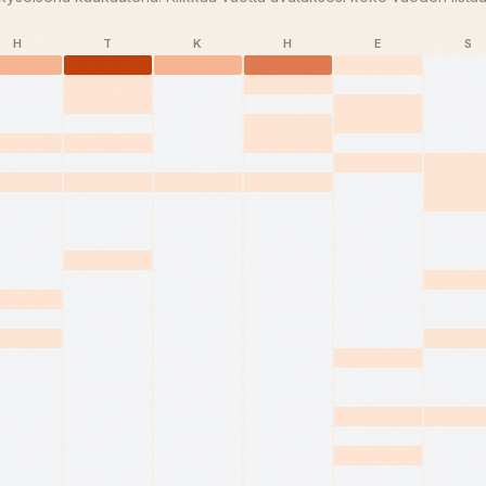
H
T
K
H
E
S