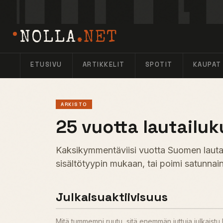
NOLLA
.NET
ETUSIVU
ARTIKKELIT
SPOTIT
KAUPAT
ARKISTO
25 vuotta lautailuk
Kaksikymmentäviisi vuotta Suomen lautail
sisältötyypin mukaan, tai poimi satunnain
Julkaisuaktiivisuus
Mitä tummempi ruutu, sitä enemmän juttuja julkaist