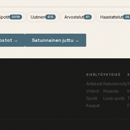
Spotit
Uutinen
Arvostelut
Haastattelut
2019
615
81
26
nostot →
Satunnainen juttu →
SISÄLTÖ
YHTEISÖ
Artikkelit
Rekisteröidy
Y
Videot
Kirjaudu
I
Spotit
Lisää spotti
T
Kaupat
F