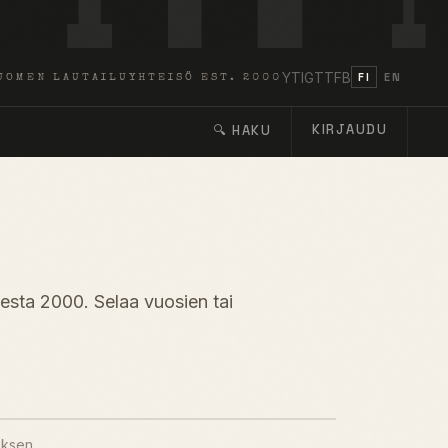
YT
IG
TT
FB
FI
EN
UOMEN LAUTAILUYHTEISÖ EST. 2000
KIRJAUDU
🔍 HAKU
desta 2000. Selaa vuosien tai
uksen.