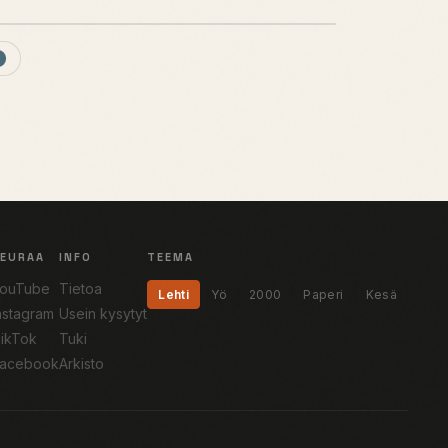
SEURAA
INFO
TEEMA
ouTube
Tietoa
Lehti
Yö
2000
Paperi
Kesä
nstagram
Usein kysytyt
ikTok
Tuki
acebook
Arkisto