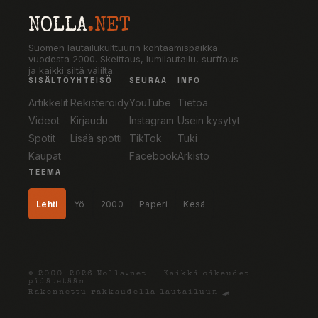
NOLLA
.NET
Suomen lautailukulttuurin kohtaamispaikka
vuodesta 2000. Skeittaus, lumilautailu, surffaus
ja kaikki siltä väliltä.
SISÄLTÖ
YHTEISÖ
SEURAA
INFO
Artikkelit
Rekisteröidy
YouTube
Tietoa
Videot
Kirjaudu
Instagram
Usein kysytyt
Spotit
Lisää spotti
TikTok
Tuki
Kaupat
Facebook
Arkisto
TEEMA
Lehti
Yö
2000
Paperi
Kesä
© 2000–2026 Nolla.net — Kaikki oikeudet
pidätetään
Rakennettu rakkaudella lautailuun 🛹