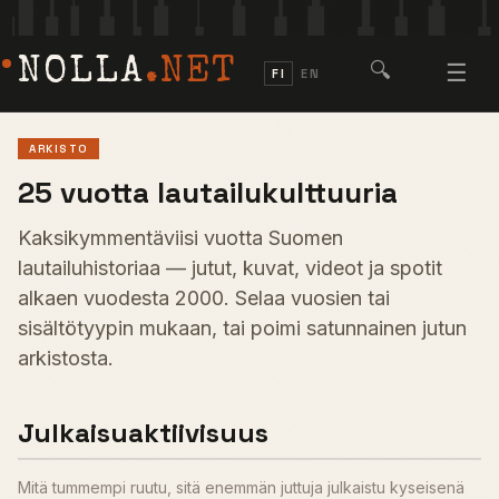
NOLLA
.NET
🔍
☰
FI
EN
ARKISTO
25 vuotta lautailukulttuuria
Kaksikymmentäviisi vuotta Suomen
lautailuhistoriaa — jutut, kuvat, videot ja spotit
alkaen vuodesta 2000. Selaa vuosien tai
sisältötyypin mukaan, tai poimi satunnainen jutun
arkistosta.
Julkaisuaktiivisuus
Mitä tummempi ruutu, sitä enemmän juttuja julkaistu kyseisenä