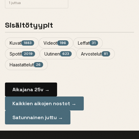
1 juttua
Sisältötyypit
Kuvat
Videot
Leffat
1883
196
31
Spotit
Uutinen
Arvostelut
2019
623
81
Haastattelut
26
Aikajana 25v →
Kaikkien aikojen nostot →
Satunnainen juttu →