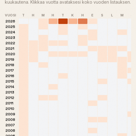
kuukautena. Klikkaa vuotta avataksesi koko vuoden listauksen.
VUOSI
T
H
M
H
T
K
H
E
S
L
M
J
2026
2025
2024
2023
2022
2021
2020
2019
2018
2017
2016
2015
2014
2013
2012
2011
2010
2009
2008
2007
2006